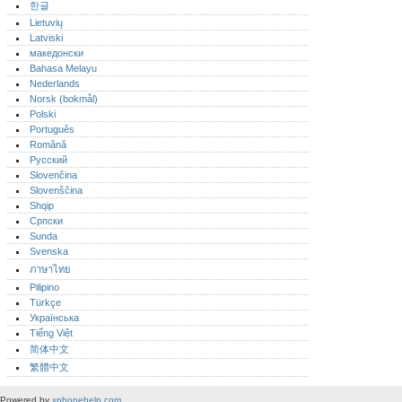
한글
Lietuvių
Latviski
македонски
Bahasa Melayu
Nederlands
Norsk (bokmål)‎
Polski
Português‎
Română
Русский
Slovenčina
Slovenščina
Shqip
Српски
Sunda
Svenska
ภาษาไทย
Pilipino
Türkçe
Українська
Tiếng Việt
简体中文
繁體中文
Powered by
xphonehelp.com