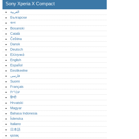
Sony Xperia X Compact
العربية
Български
বাংলা
Bosanski
Català
Čeština
Dansk
Deutsch
Ελληνικά
English
Español
Eestikeelne
فارسی
Suomi
Français
עברית
हिन्दी
Hrvatski
Magyar
Bahasa Indonesia
Íslenska
Italiano
日本語
қазақ