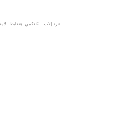
تنرتنإلاب
© .
نكمي
هتعابط
لام