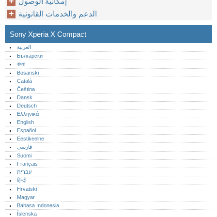
إمكانية الوصول
الدعم والخدمات القانونية
Sony Xperia X Compact
العربية
Български
বাংলা
Bosanski
Català
Čeština
Dansk
Deutsch
Ελληνικά
English
Español
Eestikeelne
فارسی
Suomi
Français
עברית
हिन्दी
Hrvatski
Magyar
Bahasa Indonesia
Íslenska