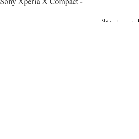
Sony Xperia X Compact -
وزمب
ةمدخلا