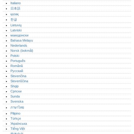
Italiano
日本語
қазақ
한글
Lietuvių
Latviski
македонски
Bahasa Melayu
Nederlands
Norsk (bokmål)‎
Polski
Português‎
Română
Русский
Slovenčina
Slovenščina
Shqip
Српски
Sunda
Svenska
ภาษาไทย
Pilipino
Türkçe
Українська
Tiếng Việt