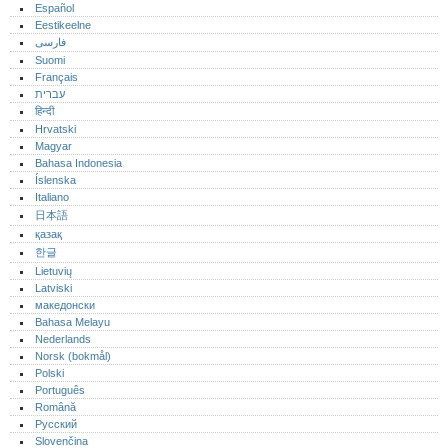
Español
Eestikeelne
فارسی
Suomi
Français
עברית
हिन्दी
Hrvatski
Magyar
Bahasa Indonesia
Íslenska
Italiano
日本語
қазақ
한글
Lietuvių
Latviski
македонски
Bahasa Melayu
Nederlands
Norsk (bokmål)‎
Polski
Português‎
Română
Русский
Slovenčina