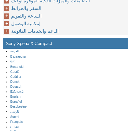
التطبيقات والميزات الذكية الموفِّرة لوقتك
السفر والخرائط
الساعة والتقويم
إمكانية الوصول
الدعم والخدمات القانونية
Sony Xperia X Compact
العربية
Български
বাংলা
Bosanski
Català
Čeština
Dansk
Deutsch
Ελληνικά
English
Español
Eestikeelne
فارسی
Suomi
Français
עברית