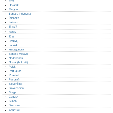
हिन्दी
Hrvatski
Magyar
Bahasa Indonesia
Íslenska
Italiano
日本語
қазақ
한글
Lietuvių
Latviski
македонски
Bahasa Melayu
Nederlands
Norsk (bokmål)‎
Polski
Português‎
Română
Русский
Slovenčina
Slovenščina
Shqip
Српски
Sunda
Svenska
ภาษาไทย