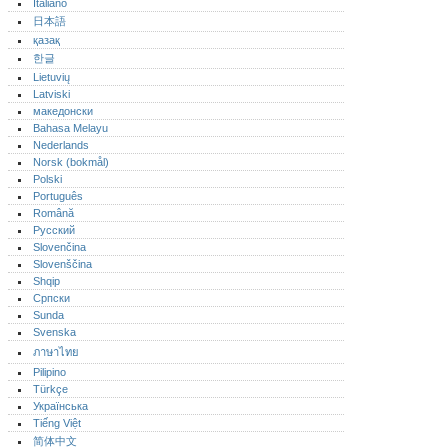
Italiano
日本語
қазақ
한글
Lietuvių
Latviski
македонски
Bahasa Melayu
Nederlands
Norsk (bokmål)‎
Polski
Português‎
Română
Русский
Slovenčina
Slovenščina
Shqip
Српски
Sunda
Svenska
ภาษาไทย
Pilipino
Türkçe
Українська
Tiếng Việt
简体中文