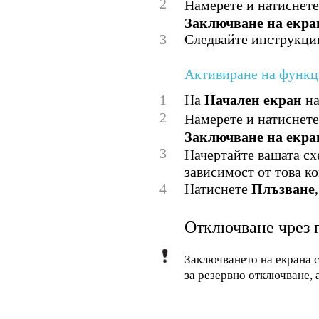
2
Намерете и натиснет
Заключване на екра
3
Следвайте инструкции
Активиране на функци
1
На
Начален екран
на
2
Намерете и натиснет
Заключване на екра
3
Начертайте вашата сх
зависимост от това ко
4
Натиснете
Плъзване
Отключване чрез 
Заключването на екрана с
за резервно отключване, 