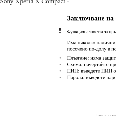
Sony Xperia X Compact -
Заключване на 
Функционалността за пръ
Има няколко налични 
посочено по-долу в п
•
Плъзгане: няма защит
•
Схема: начертайте пр
•
ПИН: въведете ПИН от
•
Парола: въведете пар
Това е инте