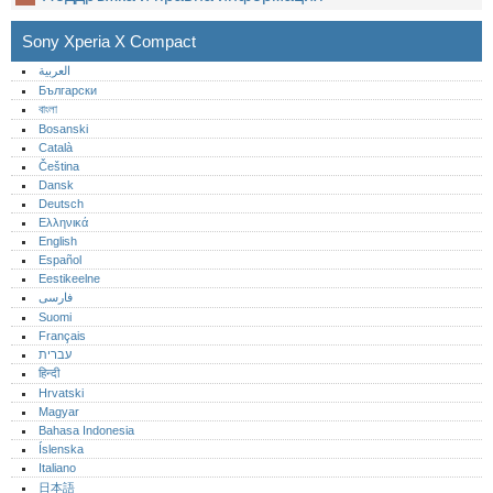
Sony Xperia X Compact
العربية
Български
বাংলা
Bosanski
Català
Čeština
Dansk
Deutsch
Ελληνικά
English
Español
Eestikeelne
فارسی
Suomi
Français
עברית
हिन्दी
Hrvatski
Magyar
Bahasa Indonesia
Íslenska
Italiano
日本語