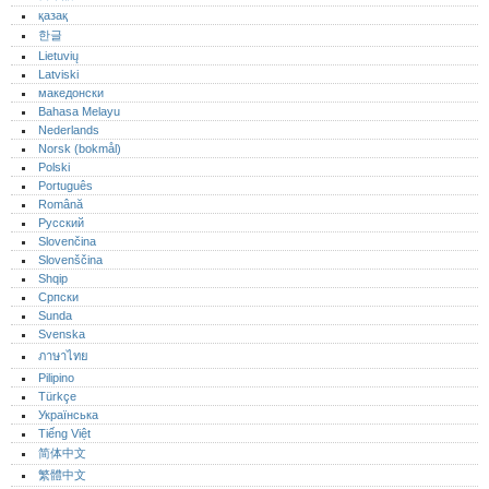
қазақ
한글
Lietuvių
Latviski
македонски
Bahasa Melayu
Nederlands
Norsk (bokmål)‎
Polski
Português‎
Română
Русский
Slovenčina
Slovenščina
Shqip
Српски
Sunda
Svenska
ภาษาไทย
Pilipino
Türkçe
Українська
Tiếng Việt
简体中文
繁體中文