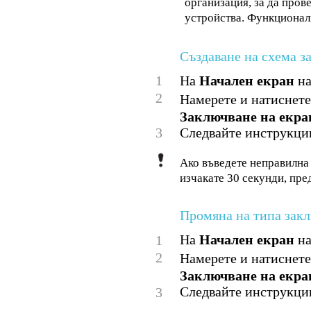
организация, за да пров
устройства. Функционал
Създаване на схема з
1
На
Начален екран
на
2
Намерете и натиснет
Заключване на екра
3
Следвайте инструкции
Ако въведете неправилна 
изчакате 30 секунди, пре
Промяна на типа закл
На
Начален екран
на
1
2
Намерете и натиснет
Заключване на екра
Следвайте инструкции
3