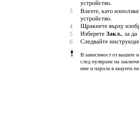
устройство.
3
Влезте, като използв
устройство.
Щракнете върху изоб
4
Изберете
Закл.
, за д
5
Следвайте инструкции
6
В зависимост от вашите 
след нулиране на заключв
име и парола в акаунта н