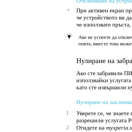
Отключване на устрой
•
При активен екран пр
че устройството ви да
че използвате пръста,
Ако не успеете да отклю
опита, вместо това може
Нулиране на забр
Ако сте забравили ПИ
използвайки услугата
като сте извършили н
Нулиране на заключван
1
Уверете се, че знаете
разрешили услугата Pr
2
Отидете на
myxperia.