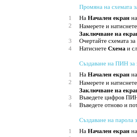
Промяна на схемата з
1
На
Начален екран
на
2
Намерете и натиснет
Заключване на екра
3
Очертайте схемата за
4
Натиснете
Схема
и сл
Създаване на ПИН за 
1
На
Начален екран
на
2
Намерете и натиснет
Заключване на екра
3
Въведете цифров ПИН
4
Въведете отново и по
Създаване на парола 
1
На
Начален екран
на