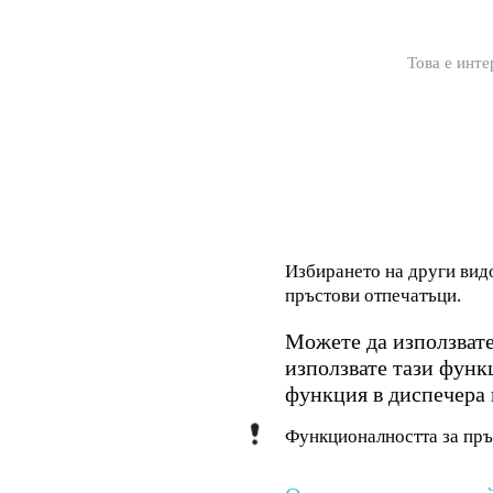
Това е инте
Избирането на други вид
пръстови отпечатъци.
Можете да използвате
използвате тази функц
функция в диспечера 
Функционалността за пръ