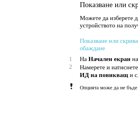
Показване или ск
Можете да изберете д
устройството на полу
Показване или скрива
обаждане
1
На
Начален екран
на
2
Намерете и натиснет
ИД на повикващ
и с
Опцията може да не бъде 