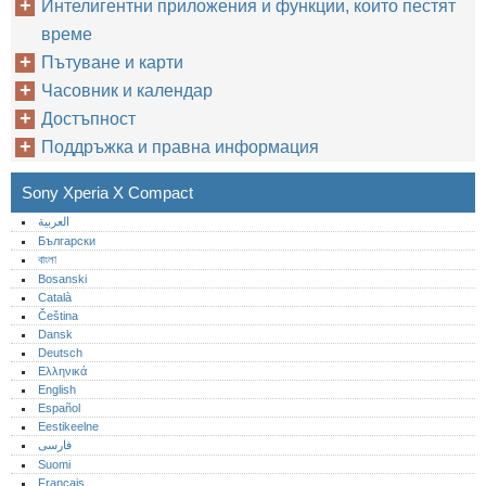
Интелигентни приложения и функции, които пестят
време
Пътуване и карти
Часовник и календар
Достъпност
Поддръжка и правна информация
Sony Xperia X Compact
العربية
Български
বাংলা
Bosanski
Català
Čeština
Dansk
Deutsch
Ελληνικά
English
Español
Eestikeelne
فارسی
Suomi
Français