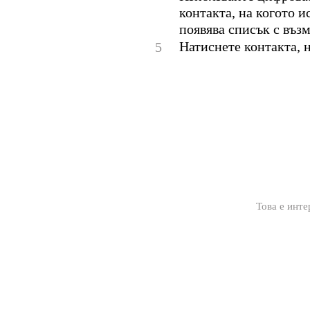
контакта, на когото и
появява списък с въз
Натиснете контакта, н
5
Това е инте