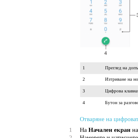
1
Преглед на доп
2
Изтриване на н
3
Цифрова клавиа
4
Бутон за разгов
Отваряне на цифроват
1
На
Начален екран
на
2
Намерете и натиснете