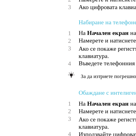
3
Ако цифровата клавиат
Набиране на телефон
На
Начален екран
на
1
Намерете и натиснете
2
3
Ако се покаже регист
клавиатура.
Въведете телефонния 
4
За да изтриете погрешно
Обаждане с интелиге
1
На
Начален екран
на
2
Намерете и натиснете
3
Ако се покаже регист
клавиатура.
4
Използвайте цифроват