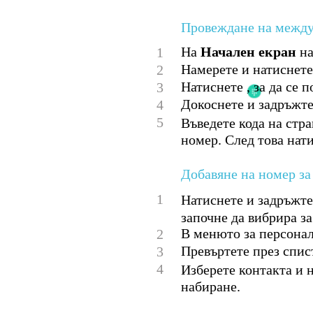
Провеждане на между
На
Начален екран
на
1
Намерете и натиснете
2
Натиснете , за да се 
3
Докоснете и задръжте 
4
5
Въведете кода на стра
номер. След това нати
Добавяне на номер за
1
Натиснете и задръжте
започне да вибрира з
В менюто за персона
2
Превъртете през спис
3
4
Изберете контакта и 
набиране.