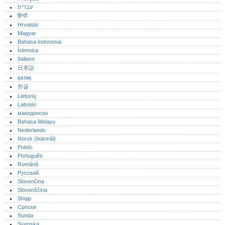
עברית
हिन्दी
Hrvatski
Magyar
Bahasa Indonesia
Íslenska
Italiano
日本語
қазақ
한글
Lietuvių
Latviski
македонски
Bahasa Melayu
Nederlands
Norsk (bokmål)‎
Polski
Português‎
Română
Русский
Slovenčina
Slovenščina
Shqip
Српски
Sunda
Svenska