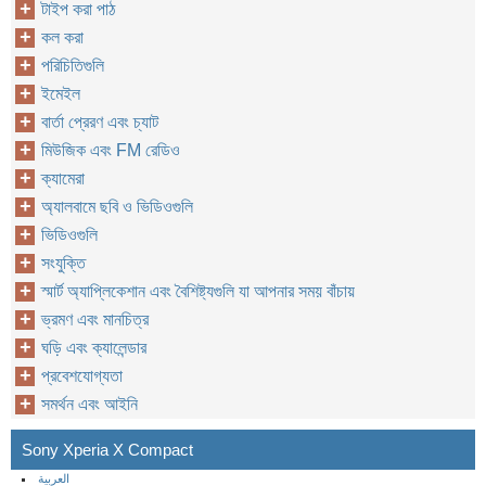
টাইপ করা পাঠ
কল করা
পরিচিতিগুলি
ইমেইল
বার্তা প্রেরণ এবং চ্যাট
মিউজিক এবং FM রেডিও
ক্যামেরা
অ্যালবামে ছবি ও ভিডিওগুলি
ভিডিওগুলি
সংযুক্তি
স্মার্ট অ্যাপ্লিকেশান এবং বৈশিষ্ট্যগুলি যা আপনার সময় বাঁচায়
ভ্রমণ এবং মানচিত্র
ঘড়ি এবং ক্যালেন্ডার
প্রবেশযোগ্যতা
সমর্থন এবং আইনি
Sony Xperia X Compact
العربية