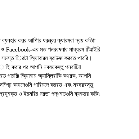
ব ব্যবহার করর আপিার যরন্ত্রর ক্যারমরা ন্রয় কতািা
 Facebook-এর মত পনররষবার মাধ্যরম অিিাইরি
 সমস্ত িরটা অ্যািবারম ব্রাউজ কররত পাররি।
 ইি করার পর আপনি নবষয়বস্তু পনরচািিা
খরত পাররি৷ অ্যািবাম অ্যান্লিরকিি কথরক, আপনি
ম্পা্িা কাযদেগুনি পারিমদে কররত এবং নবষয়বস্তু
যুনক্ত ও ইরমরির মরতা পদ্ধনতগুনি ব্যবহার করুি৷