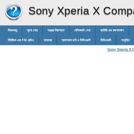
Sony Xperia X Comp
বিষয়বস্তু
সূচনা পেয়ে
যন্ত্রের নিরাপত্তা
বেসিকগুলি শেখা
ব্যাটারি এবং রক্ষণাবেক্ষণ
মিউজিক এবং FM রেডিও
ক্যামেরা
অ্যালবামে ছবি ও ভিডিওগুলি
ভিডিওগুলি
সংযুক্তি
Sony Xperia X