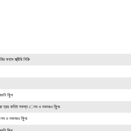
ির কহাম স্ক্রীরি নিরুি
ুনি ক্খুি
রমরা ন্রয় কতািা সমস্ত েনব ও নভনরও ক্খুি৷
েনব ও নভনরও ক্খুি৷
নি ক্খুি