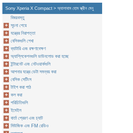
Sony Xperia X Compact > অ্যালাবাম হোম স্ক্রীন মেনু
বিষয়বস্তু
সূচনা পেয়ে
যন্ত্রের নিরাপত্তা
বেসিকগুলি শেখা
ব্যাটারি এবং রক্ষণাবেক্ষণ
অ্যাপ্লিকেশনগুলি ডাউনলোড করা হচ্ছে
ইন্টারনেট এবং নেটওয়ার্কগুলি
আপনার যন্ত্রে ডেটা সমন্বয় করা
বেসিক সেটিংস
টাইপ করা পাঠ
কল করা
পরিচিতিগুলি
ইমেইল
বার্তা প্রেরণ এবং চ্যাট
মিউজিক এবং FM রেডিও