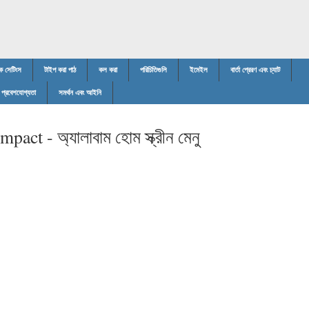
ক সেটিংস
টাইপ করা পাঠ
কল করা
পরিচিতিগুলি
ইমেইল
বার্তা প্রেরণ এবং চ্যাট
প্রবেশযোগ্যতা
সমর্থন এবং আইনি
mpact -
অ্যালাবাম হোম স্ক্রীন মেনু