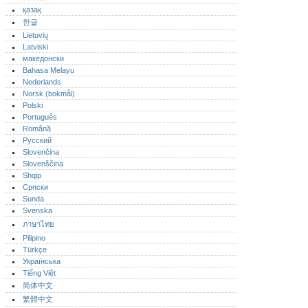
қазақ
한글
Lietuvių
Latviski
македонски
Bahasa Melayu
Nederlands
Norsk (bokmål)‎
Polski
Português‎
Română
Русский
Slovenčina
Slovenščina
Shqip
Српски
Sunda
Svenska
ภาษาไทย
Pilipino
Türkçe
Українська
Tiếng Việt
简体中文
繁體中文