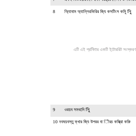
8
অ্যািবাম অ্যান্লিরকিরির জি্য কসটিংস কমিু খুিুি
এটি এই প্রকািিার একটি ই্টোররিট সংস্করণ
9
ওরয়ব সমথদেি খুিুি
10 নবষয়বস্তু ক্খার জি্য উপরর বা িীরচ কস্ক্রাি করুি