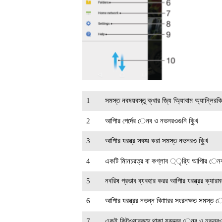
1
সমস্ত নবষয়বস্তু ক্খার জি্য অ্যািবাম অ্যান্লিরকির
2
আপিার পের্দের েনব ও নভনরওগুনি ক্খুি
3
আপিার যরন্ত্র সঞ্চয় করা সমস্ত নভনরও ক্খুি
4
একটি মািনচরত্র বা কগ্লাব ্ৃরি্য আপিার েনবগ
5
নবরিষ প্রভাব ব্যবহার করর আপিার যরন্ত্রর ক্যা
6
আপিার যরন্ত্রর নভন্ন কিাাারর সংরনক্ষত সমস্ত 
7
একই কিটওয়ারকদে থাকা যরন্ত্রর েনব ও নভনরওগু