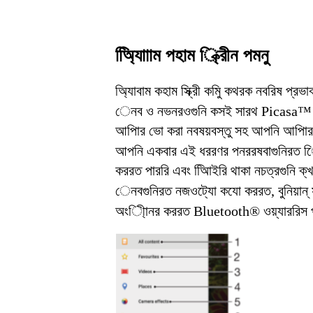
অ্যািািাম পহাম ্ক্রিীন পমনু
অ্যািবাম কহাম স্ক্রীি কমিু কথরক নবরিষ প্রভা
েনব ও নভনরওগুনি কসই সারথ Picasa™ ও
আপিার ভাে করা নবষয়বস্তু সহ আপনি আপিার
আপনি একবার এই ধররণর পনররষবাগুনিরত িে
কররত পাররি এবং অিিাইরি থাকা নচত্রগুনি ক্
েনবগুনিরত নজওট্যাে কযাে কররত, বুনিয়ান্ স
অংিী্ানর কররত Bluetooth® ওয়্যাররিস প্র