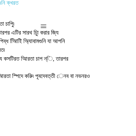
ুনি ক্খরত
া চাপুি৷
ারপর এটির সারথ চািু করার জি্য
 উপিব্ধ অিিাইি অ্যািবামগুনি যা আপনি
েত৷
জি্য কসটিরত আিরতা চাপ ন্ি, তারপর
রতা স্পিদে করুি৷ পূবদেবত্তী েনব বা নভনরও