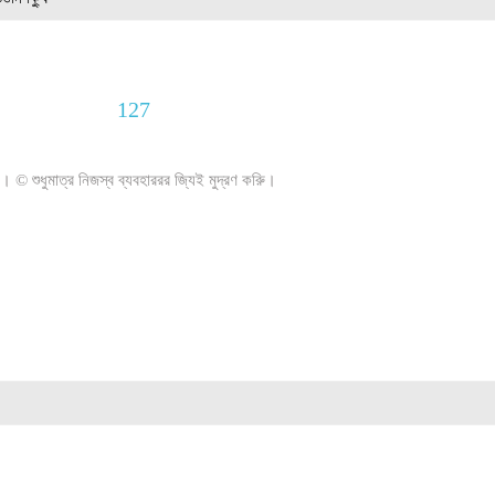
127
। © শুধুমাত্র নিজস্ব ব্যবহাররর জি্যই মুদ্রণ করুি।