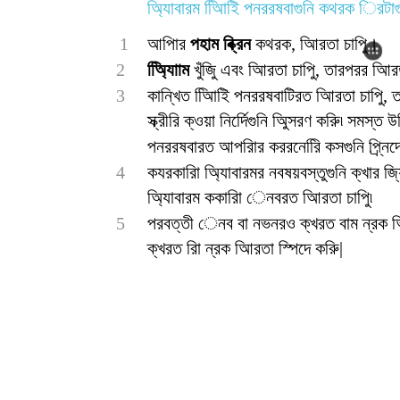
অ্যািবারম অিিাইি পনররষবাগুনি কথরক িরটাগ
1
আপিার
পহাম ব্ক্রিন
কথরক, আিরতা চাপুি।
2
অ্যািিাম
খুঁজুি এবং আিরতা চাপুি, তারপরর আিরত
3
কান্খিত অিিাইি পনররষবাটিরত আিরতা চাপুি, ত
স্ক্রীরি ক্ওয়া নির্দেিগুনি অিুসরণ করুি৷ সমস্ত
পনররষবারত আপরিার কররনেরিি কসগুনি প্র্নিদ
4
কযরকারিা অ্যািবারমর নবষয়বস্তুগুনি ক্খার 
অ্যািবারম ককারিা েনবরত আিরতা চাপুি৷
5
পরবত্তী েনব বা নভনরও ক্খরত বাম ন্রক আি
ক্খরত রাি ন্রক আিরতা স্পিদে করুি|