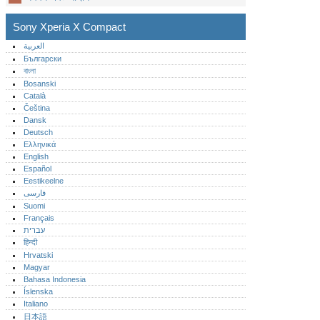
Sony Xperia X Compact
العربية
Български
বাংলা
Bosanski
Català
Čeština
Dansk
Deutsch
Ελληνικά
English
Español
Eestikeelne
فارسی
Suomi
Français
עברית
हिन्दी
Hrvatski
Magyar
Bahasa Indonesia
Íslenska
Italiano
日本語