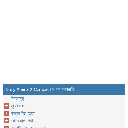
Sony Xperia X Compact > কল ফরোয়ার্ডিং
বিষয়বস্তু
সূচনা পেয়ে
যন্ত্রের নিরাপত্তা
বেসিকগুলি শেখা