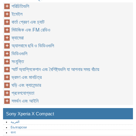
পরিচিতিগুলি
ইমেইল
বার্তা প্রেরণ এবং চ্যাট
মিউজিক এবং FM রেডিও
ক্যামেরা
অ্যালবামে ছবি ও ভিডিওগুলি
ভিডিওগুলি
সংযুক্তি
স্মার্ট অ্যাপ্লিকেশান এবং বৈশিষ্ট্যগুলি যা আপনার সময় বাঁচায়
ভ্রমণ এবং মানচিত্র
ঘড়ি এবং ক্যালেন্ডার
প্রবেশযোগ্যতা
সমর্থন এবং আইনি
Sony Xperia X Compact
العربية
Български
বাংলা