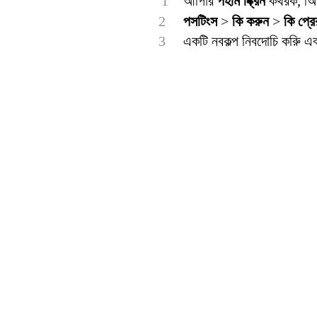
1
আপিার
পহাম ব্ক্রিন
কথরক, আির
2
পসটিংস
>
কি করুন
>
কি প্র
3
একটি নবকল্প নিবদোচি করুি 