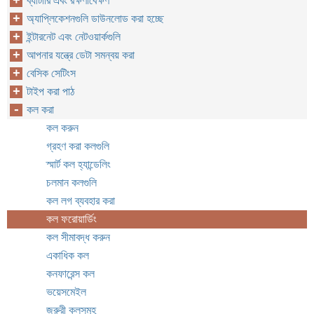
ব্যাটারি এবং রক্ষণাবেক্ষণ
অ্যাপ্লিকেশনগুলি ডাউনলোড করা হচ্ছে
ইন্টারনেট এবং নেটওয়ার্কগুলি
আপনার যন্ত্রে ডেটা সমন্বয় করা
বেসিক সেটিংস
টাইপ করা পাঠ
কল করা
কল করুন
গ্রহণ করা কলগুলি
স্মার্ট কল হ্যান্ডেলিং
চলমান কলগুলি
কল লগ ব্যবহার করা
কল ফরোয়ার্ডিং
কল সীমাবদ্ধ করুন
একাধিক কল
কনফারেন্স কল
ভয়েসমেইল
জরুরী কলসমূহ