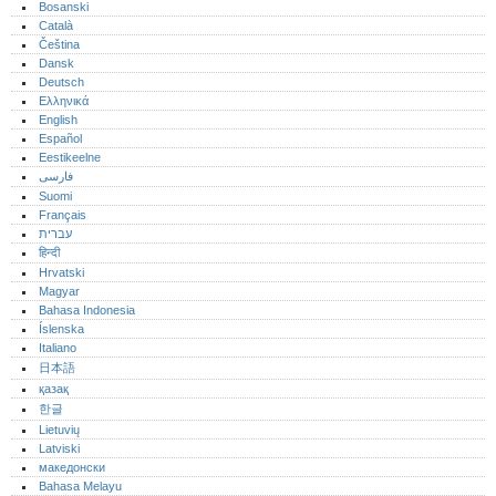
Bosanski
Català
Čeština
Dansk
Deutsch
Ελληνικά
English
Español
Eestikeelne
فارسی
Suomi
Français
עברית
हिन्दी
Hrvatski
Magyar
Bahasa Indonesia
Íslenska
Italiano
日本語
қазақ
한글
Lietuvių
Latviski
македонски
Bahasa Melayu