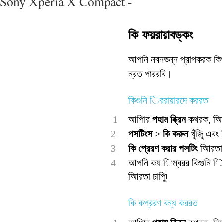
Sony Xperia X Compact -
কি ফয়রায়াবড্কং
আপনি নবনভন্ন প্রাপকরক কিগুন
ন্রত পাররবি।
কিগুনি িররায়ারদে কররত
1
আপিার
পহাম ব্ক্রিন
কথরক, আির
2
পসটিংস
>
কি করুন
খুঁজুি এবং
3
কি প্রেরণ করার পসটিং
আিরতা চ
4
আপনি কয িম্বরর কিগুনি িরর
আিরতা চাপুি৷
কি কপ্ররণ বন্ধ কররত