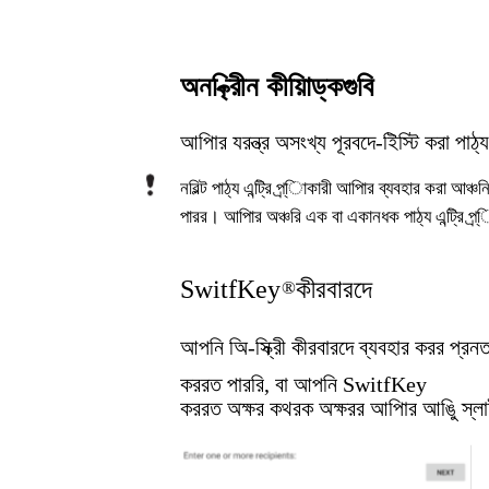
অন-্ক্রিীন কীয়িাড্কগুবি
আপিার যরন্ত্র অসংখ্য পূরবদে-ইিস্টি করা পাঠ্য
নরিল্ট পাঠ্য এন্ট্রি প্র্ািকারী আপিার ব্যবহার করা 
পারর। আপিার অঞ্চরি এক বা একানধক পাঠ্য এন্ট্রি প্
SwitfKey
কীরবারদে
®
আপনি অি-স্ক্রীি কীরবারদে ব্যবহার করর প্রন
কররত পাররি, বা আপনি SwitfKey
কররত অক্ষর কথরক অক্ষরর আপিার আঙুি স্লা