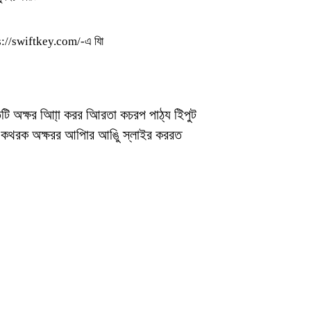
ps://swiftkey.com/-এ যাি
তটি অক্ষর আিা্া করর আিরতা কচরপ পাঠ্য ইিপুট
র কথরক অক্ষরর আপিার আঙুি স্লাইর কররত