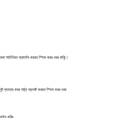
থবা স্মাইনিরত অ্যার্সেস কররত স্পিদে করর ধরর থাকুি।
ট ব্যবহার করর পাঠ্য প্রনবষ্ট কররত স্পিদে করর ধরর
্যইচ করুি৷