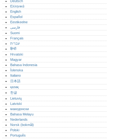
Deutsch
Ελληνικά
English
Español
Eestikeelne
فارسی
Suomi
Français
עברית
हिन्दी
Hrvatski
Magyar
Bahasa Indonesia
Íslenska
Italiano
日本語
қазақ
한글
Lietuvių
Latviski
македонски
Bahasa Melayu
Nederlands
Norsk (bokmål)‎
Polski
Português‎