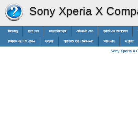
Sony Xperia X Comp
বিষয়বস্তু
সূচনা পেয়ে
যন্ত্রের নিরাপত্তা
বেসিকগুলি শেখা
ব্যাটারি এবং রক্ষণাবেক্ষণ
মিউজিক এবং FM রেডিও
ক্যামেরা
অ্যালবামে ছবি ও ভিডিওগুলি
ভিডিওগুলি
সংযুক্তি
Sony Xperia X