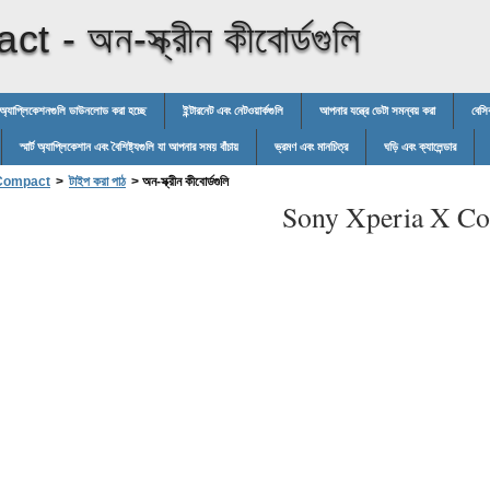
act -
অন-স্ক্রীন কীবোর্ডগুলি
অ্যাপ্লিকেশনগুলি ডাউনলোড করা হচ্ছে
ইন্টারনেট এবং নেটওয়ার্কগুলি
আপনার যন্ত্রে ডেটা সমন্বয় করা
বেসি
স্মার্ট অ্যাপ্লিকেশান এবং বৈশিষ্ট্যগুলি যা আপনার সময় বাঁচায়
ভ্রমণ এবং মানচিত্র
ঘড়ি এবং ক্যালেন্ডার
 Compact
>
টাইপ করা পাঠ
>
অন-স্ক্রীন কীবোর্ডগুলি
Sony Xperia X Co