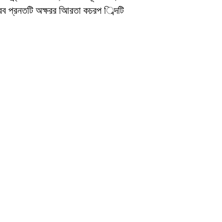
ভারব প্রনতটি অক্ষরর আিরতা কচরপ িব্দটি