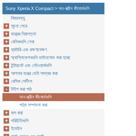
Sony Xperia X Compact > অন-স্ক্রীন কীবোর্ডগুলি
বিষয়বস্তু
সূচনা পেয়ে
যন্ত্রের নিরাপত্তা
বেসিকগুলি শেখা
ব্যাটারি এবং রক্ষণাবেক্ষণ
অ্যাপ্লিকেশনগুলি ডাউনলোড করা হচ্ছে
ইন্টারনেট এবং নেটওয়ার্কগুলি
আপনার যন্ত্রে ডেটা সমন্বয় করা
বেসিক সেটিংস
টাইপ করা পাঠ
অন-স্ক্রীন কীবোর্ডগুলি
পাঠ্য সম্পাদনা করা
কল করা
পরিচিতিগুলি
ইমেইল