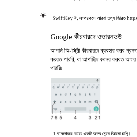
SwiftKey
®
, সম্পরকদে আররা তথ্য জািরত htt
Google কীরবারদে ওভারনভউ
আপনি অি-স্ক্রীি কীরবারদে ব্যবহার করর প্রন
কররত পাররি, বা আপনিিব্দ বতনর কররত অক্ষ
পাররি৷
1 কাসদোররর আরের একটি অক্ষর মুেরত আিরতা চাপুি।