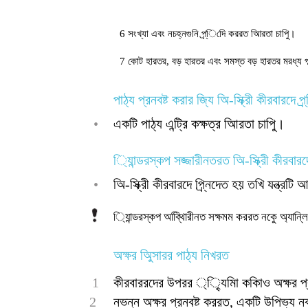
6 সংখ্যা এবং নচহ্নগুনি প্র্িদেি কররত আিরতা চাপুি।
7 কোট হারতর, বড় হারতর এবং সমস্ত বড় হারতর মরধ্য পা
পাঠ্য প্রনবষ্ট করার জি্য অি-স্ক্রীি কীরবারদে প
•
একটি পাঠ্য এন্ট্রি কক্ষত্র আিরতা চাপুি।
ি্যান্ডরস্কপ সজ্জারীনতরত অি-স্ক্রীি কীরবার
•
অি-স্ক্রীি কীরবারদে প্র্নিদেত হয় তখি যন্ত্র
ি্যান্ডরস্কপ অব্থিািরীনত সক্ষমম কররত নকেু অ্যান
অক্ষর অিুসারর পাঠ্য নিখরত
1
কীরবাররদের উপরর ্ৃি্যমাি ককািও অক্ষর প্র
2
নভন্ন অক্ষর প্রনবষ্ট কররত, একটি উপিভ্য ন