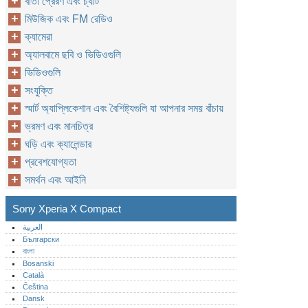
বার্তা প্রেরণ এবং চ্যাট
মিউজিক এবং FM রেডিও
ক্যামেরা
অ্যালবামে ছবি ও ভিডিওগুলি
ভিডিওগুলি
সংযুক্তি
স্মার্ট অ্যাপ্লিকেশান এবং বৈশিষ্ট্যগুলি যা আপনার সময় বাঁচায়
ভ্রমণ এবং মানচিত্র
ঘড়ি এবং ক্যালেন্ডার
প্রবেশযোগ্যতা
সমর্থন এবং আইনি
Sony Xperia X Compact
العربية
Български
বাংলা
Bosanski
Català
Čeština
Dansk