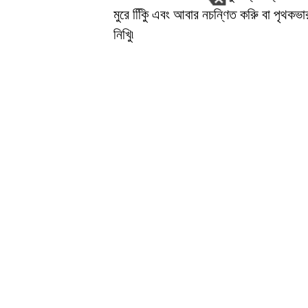
মুরে কিিুি এবং আবার নচন্ণিত করুি বা পৃথক
নিখুি৷