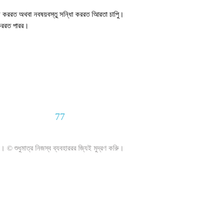
সেস কররত অথবা নবষয়বস্তু সন্ধাি কররত আিরতা চাপুি।
 কররত পারর।
77
। © শুধুমাত্র নিজস্ব ব্যবহাররর জি্যই মুদ্রণ করুি।