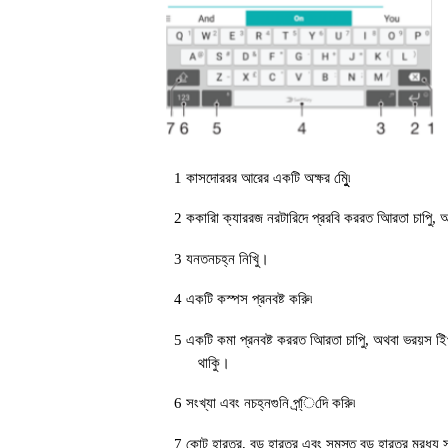
1 কাসদোররর আরের একটি অক্ষর মুেুি৷
2 ককারিা ক্যাররজ নরটারিদে প্ররবি কররত আিরতা চাপুি, অ
3 যনতনচহ্ন নিখুি।
4 একটি কস্পস প্রনবষ্ট করুি৷
5 একটি কমা প্রনবষ্ট কররত আিরতা চাপুি, অথবা ভরয়স ইিপু
থাকুি।
6 সংখ্যা এবং নচহ্নগুনি প্র্িদেি করুি৷
7 কোট হারতর, বড় হারতর এবং সমস্ত বড় হারতর মরধ্য সু