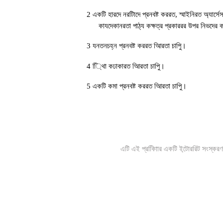
2 একটি হারদে নরটািদে প্রনবষ্ট কররত, স্মাইনিরত অ্যার্
কাযদেকানরতা পাঠ্য কক্ষত্র প্রকাররর উপর নিভদের
3 যনতনচহ্ন প্রনবষ্ট কররত আিরতা চাপুি।
4 ্থিাি কঢাকারত আিরতা চাপুি।
5 একটি কমা প্রনবষ্ট কররত আিরতা চাপুি।
এটি এই প্রকািিার একটি ই্টোররিট সংস্করণ