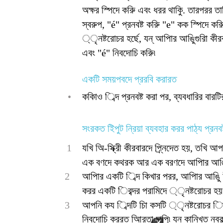
অক্ষর স্পিদে করুি এবং ধরর থাকুি. তারপরর ত
স্বরুপ, "é" প্রনবষ্ট করুি "e" কক স্পিদে কর
্ৃনষ্টরোচর হর্ছে, যন্ আপিার আঙুিগুরিা ক
এবং "é" নিবদোচি করুি৷
একটি সময়পবদে প্ররবি করারত
•
ককািও িব্দ প্রনবষ্ট করা পর, ব্যবধারির বার
সংরকত ইিপুট ন্রিয়া ব্যবহার করর পাঠ্য প্রনব
1
যখি অি-স্ক্রীি কীরবারদে প্র্নিদেত হয়, তখি
এক বণদে কথরক আর এক বরণদে আপিার আঙুি 
2
আপিার একটি িব্দ কিখার পরর, আপিার আঙুি উ
করর একটি িরব্দর পরামিদে ্ৃনষ্টরোচর হয়
3
আপনি কয িব্দটি চাি কসটি ্ৃনষ্টরোচর িা 
নিবদোচি কররত আিরতা চাপুি৷ যন্ কান্খিত নবকল