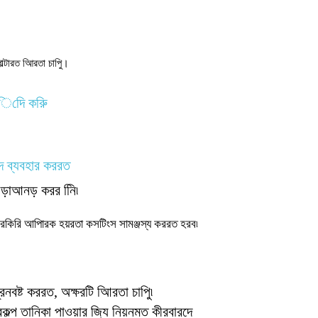
ল্টারত আিরতা চাপুি।
্র্িদেি করুি
দে ব্যবহার কররত
টি আড়াআনড় করর নিি৷
্লিরকিরি আপিারক হয়রতা কসটিংস সামঞ্জস্য কররত হরব৷
নবষ্ট কররত, অক্ষরটি আিরতা চাপুি৷
বকল্প তানিকা পাওয়ার জি্য নিয়নমত কীরবারদে