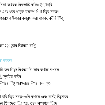
ানিকা কথরক নিবদোচি করুি৷৷ উ্াহরি
ুি এবং ধরর থাকুম যতক্ষণ িা অি্য নবকল্প
ীরবাররদের উপরর কপ্রস করা থারক, কটরি আিুি
টিরত ্ুবার আিরতা চাপুি৷
ষ্ট কররত
 আপনি কয িব্দ নিখরত চাি তার কখাঁজ কপরত
স্লাইর করুি৷
পরর তুিুি৷ অরক্ষররর উপর নভনত্ত
৷
হরি অি্য নবকল্পগুনি ক্খরত এবং কসই অিুসারর
্প প্র্নিদেত িা হয়, তরব সম্পূণদে িব্দ