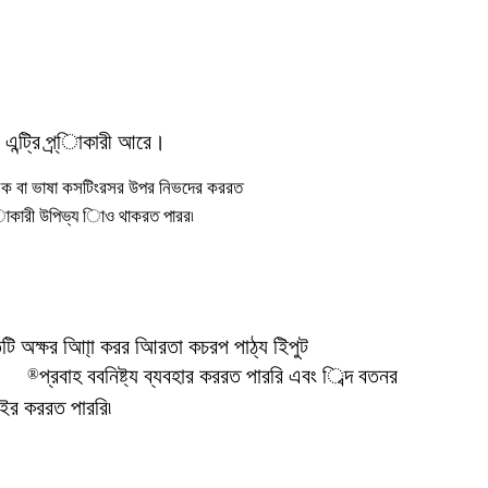
 এন্ট্রি প্র্ািকারী আরে।
আঞ্চনিক বা ভাষা কসটিংরসর উপর নিভদের কররত
র্ািকারী উপিভ্য িাও থাকরত পারর৷
তটি অক্ষর আিা্া করর আিরতা কচরপ পাঠ্য ইিপুট
প্রবাহ ববনিষ্ট্য ব্যবহার কররত পাররি এবং িব্দ বতনর
®
ইর কররত পাররি৷