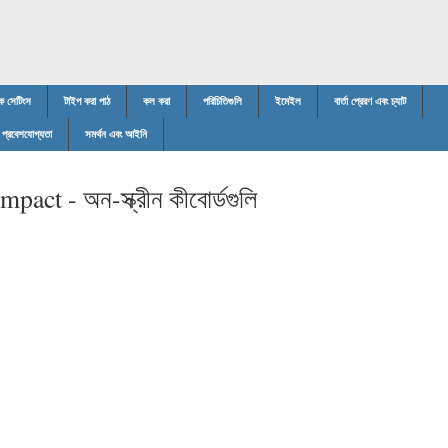
ক সেটিংস
টাইপ করা পাঠ
কল করা
পরিচিতিগুলি
ইমেইল
বার্তা প্রেরণ এবং চ্যাট
প্রবেশযোগ্যতা
সমর্থন এবং আইনি
mpact -
অন-স্ক্রীন কীবোর্ডগুলি