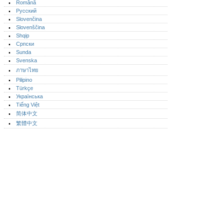
Română
Русский
Slovenčina
Slovenščina
Shqip
Српски
Sunda
Svenska
ภาษาไทย
Pilipino
Türkçe
Українська
Tiếng Việt
简体中文
繁體中文