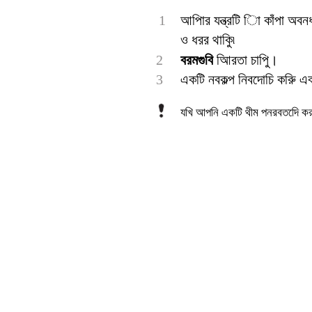
1
আপিার যন্ত্রটি িা কাঁপা অব
ও ধরর থাকুি৷
2
বরমগুবি
আিরতা চাপুি।
3
একটি নবকল্প নিবদোচি করুি এবং 
যখি আপনি একটি থীম পনরবতদেি কররি