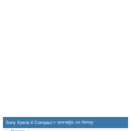
Sony Xperia X Compact > ব্যাকগ্রাউন্ড এবং থিমসমূহ