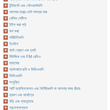
ইন্টারনেট এবং নেটওয়ার্কগুলি
আপনার যন্ত্রে ডেটা সমন্বয় করা
বেসিক সেটিংস
টাইপ করা পাঠ
কল করা
পরিচিতিগুলি
ইমেইল
বার্তা প্রেরণ এবং চ্যাট
মিউজিক এবং FM রেডিও
ক্যামেরা
অ্যালবামে ছবি ও ভিডিওগুলি
ভিডিওগুলি
সংযুক্তি
স্মার্ট অ্যাপ্লিকেশান এবং বৈশিষ্ট্যগুলি যা আপনার সময় বাঁচায়
ভ্রমণ এবং মানচিত্র
ঘড়ি এবং ক্যালেন্ডার
প্রবেশযোগ্যতা