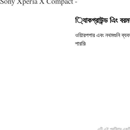
Sony Xperia X Compact -
ি্যাকগ্রাউন্ড এিং বরম
ওয়ািরপপার এবং নথমগুনি ব্যব
পাররি৷
এটি এই প্রকািিার একটি