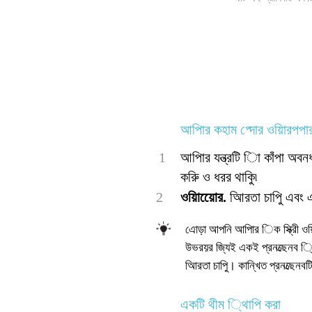
আপিার কহাম প্দোর ওয়ািরপপ
1
আপিার যন্ত্রটি িা কাঁপা অব
করুি ও ধরর থাকুি৷
2
ওয়ািয়েোর.
আিরতা চাপুি এবং এক
এোড়া আপনি আপিার িক স্ক্রীি ওয়া
উভরয়র জি্যই একই প্রনত্ছেনব ্থ
আিরতা চাপুি। কান্খিত প্রনত্ছেনবট
একটি থীম ্থিাপি করা