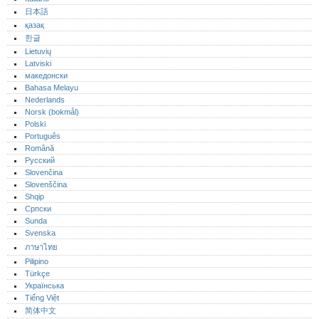
日本語
қазақ
한글
Lietuvių
Latviski
македонски
Bahasa Melayu
Nederlands
Norsk (bokmål)‎
Polski
Português‎
Română
Русский
Slovenčina
Slovenščina
Shqip
Српски
Sunda
Svenska
ภาษาไทย
Pilipino
Türkçe
Українська
Tiếng Việt
简体中文