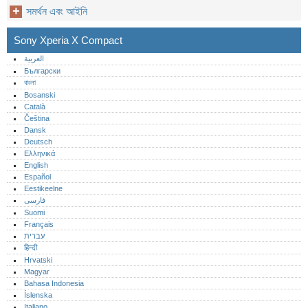
সমর্থন এবং আইনি
Sony Xperia X Compact
العربية
Български
বাংলা
Bosanski
Català
Čeština
Dansk
Deutsch
Ελληνικά
English
Español
Eestikeelne
فارسی
Suomi
Français
עברית
हिन्दी
Hrvatski
Magyar
Bahasa Indonesia
Íslenska
Italiano