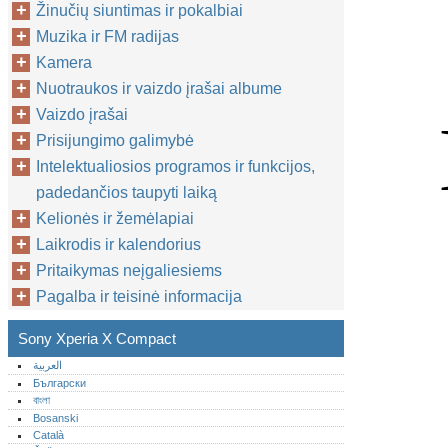
Žinučių siuntimas ir pokalbiai
Muzika ir FM radijas
Kamera
Nuotraukos ir vaizdo įrašai albume
Vaizdo įrašai
Prisijungimo galimybė
Intelektualiosios programos ir funkcijos,
padedančios taupyti laiką
Kelionės ir žemėlapiai
Laikrodis ir kalendorius
Pritaikymas neįgaliesiems
Pagalba ir teisinė informacija
Sony Xperia X Compact
العربية
Български
বাংলা
Bosanski
Català