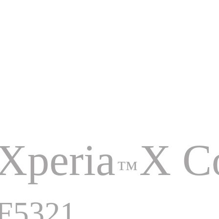
Xperia
X C
™
F5321