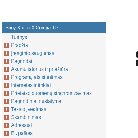
Sony Xperia X Compact > lt
Turinys
Pradžia
Įrenginio saugumas
Pagrindai
Akumuliatorius ir priežiūra
Programų atsisiuntimas
Internetas ir tinklai
Prietaiso duomenų sinchronizavimas
Pagrindiniai nustatymai
Teksto įvedimas
Skambinimas
Adresatai
El. paštas